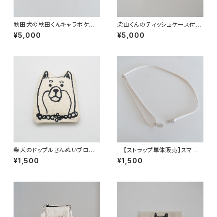
秋田犬の秋田くんキャラポケパ
柴山くんのティッシュケース付き
スケース/IDカードケース
ポーチ
¥5,000
¥5,000
柴犬のドップルさんぬいブロー
【ストラップ単体販売】スマホ
チ
ショルダー/ペットボトルホルダ
¥1,500
¥1,500
ー ロングストラップ