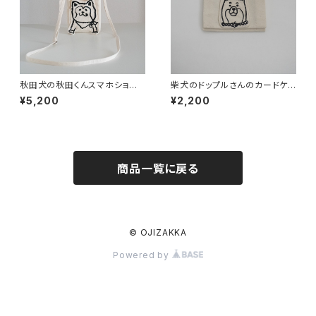
秋田犬の秋田くんスマホショル
柴犬のドップルさんのカードケ
ダー/ホルダー
ース
¥5,200
¥2,200
商品一覧に戻る
© OJIZAKKA
Powered by